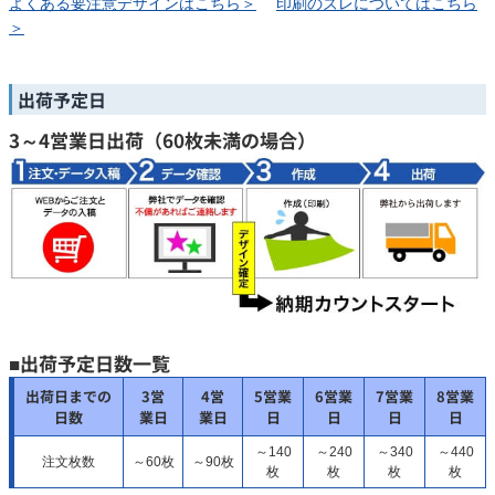
よくある要注意デザインはこちら＞
印刷のズレについてはこちら
＞
出荷予定日
3～4営業日出荷（60枚未満の場合）
■出荷予定日数一覧
出荷日までの
3営
4営
5営業
6営業
7営業
8営業
日数
業日
業日
日
日
日
日
～140
～240
～340
～440
注文枚数
～60枚
～90枚
枚
枚
枚
枚