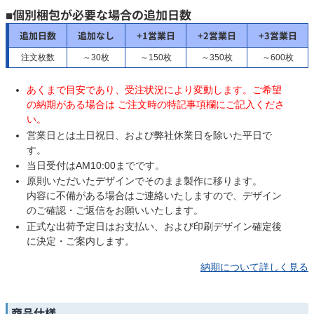
■個別梱包が必要な場合の追加日数
追加日数
追加なし
+1営業日
+2営業日
+3営業日
注文枚数
～30枚
～150枚
～350枚
～600枚
あくまで目安であり、受注状況により変動します。ご希望
の納期がある場合は ご注文時の特記事項欄にご記入くださ
い。
営業日とは土日祝日、および弊社休業日を除いた平日で
す。
当日受付はAM10:00までです。
原則いただいたデザインでそのまま製作に移ります。
内容に不備がある場合はご連絡いたしますので、デザイン
のご確認・ご返信をお願いいたします。
正式な出荷予定日はお支払い、および印刷デザイン確定後
に決定・ご案内します。
納期について詳しく見る
商品仕様