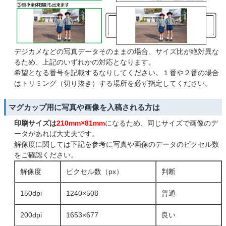
デジカメなどの写真データそのままの場合、サイズ比が絶対異な
るため、上記のいずれかの対応となります。
希望となる番号を記載するなりしてください。１番や２番の場合
はトリミング（切り抜き）する場所を必ず指定してください。
マグカップ用に写真や画像を入稿される方は
印刷サイズは
210mm×81mm
になるため、同じサイズで画像のデ
ータがあれば大丈夫です。
解像度に関しては下記を参考に写真や画像のデータのピクセル数
をご確認ください。
解像度
ピクセル数（px）
判断
150dpi
1240×508
普通
200dpi
1653×677
良い