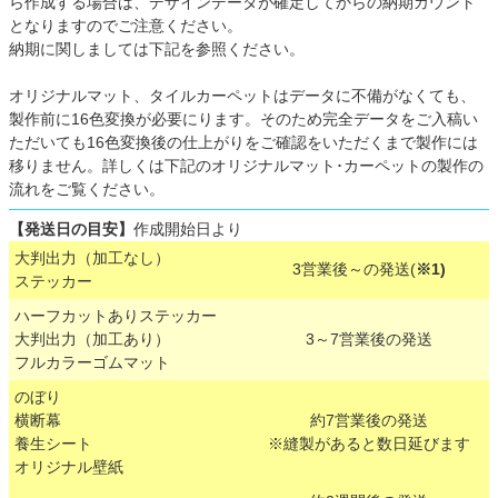
ら作成する場合は、デザインデータが確定してからの納期カウント
となりますのでご注意ください。
納期に関しましては下記を参照ください。
オリジナルマット、タイルカーペットはデータに不備がなくても、
製作前に16色変換が必要にります。そのため完全データをご入稿い
ただいても16色変換後の仕上がりをご確認をいただくまで製作には
移りません。詳しくは下記のオリジナルマット･カーペットの製作の
流れをご覧ください。
【発送日の目安】
作成開始日より
大判出力（加工なし）
3営業後～の発送(
※1)
ステッカー
ハーフカットありステッカー
大判出力（加工あり）
3～7営業後の発送
フルカラーゴムマット
のぼり
横断幕
約7営業後の発送
養生シート
※縫製があると数日延びます
オリジナル壁紙