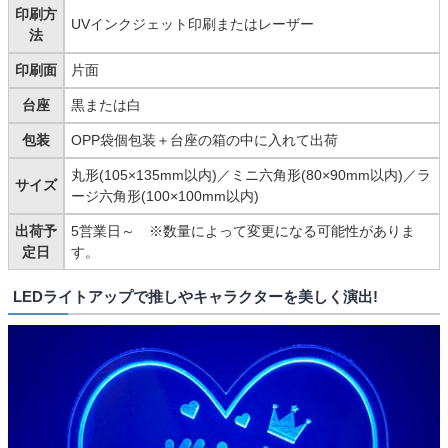
印刷方
UVインクジェット印刷またはレーザー
法
印刷面
片面
台座
黒または白
包装
OPP袋個包装＋台座の箱の中に入れて出荷
丸形(105×135mm以内)／ミニ六角形(80×90mm以内)／ラ
サイズ
ージ六角形(100×100mm以内)
出荷予
5営業日～ ※数量によって変更になる可能性がありま
定日
す。
LEDライトアップで推しやキャラクターを美しく演出!