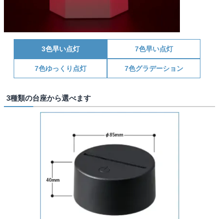
3色早い点灯
7色早い点灯
7色ゆっくり点灯
7色グラデーション
3種類の台座から選べます