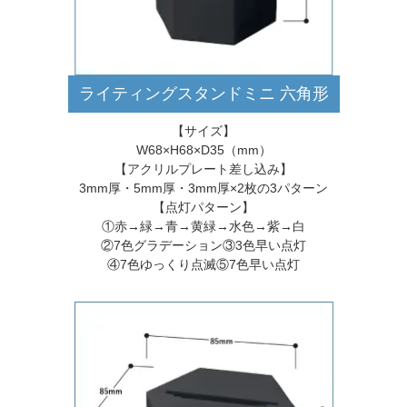
ライティングスタンドミニ 六角形
【サイズ】
W68×H68×D35（mm）
【アクリルプレート差し込み】
3mm厚・5mm厚・3mm厚×2枚の3パターン
【点灯パターン】
①赤→緑→青→黄緑→水色→紫→白
②7色グラデーション③3色早い点灯
④7色ゆっくり点滅⑤7色早い点灯