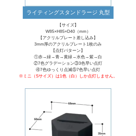
ライティングスタンドラージ 丸型
【サイズ】
W85×H85×D40（mm）
【アクリルプレート差し込み】
3mm厚のアクリルプレート1枚のみ
【点灯パターン】
①赤→緑→青→黄緑→水色→紫→白
②7色グラデーション③3色早い点灯
④7色ゆっくり点滅⑤7色早い点灯
※ミニ（Sサイズ）は1色（白）しか点灯しません。