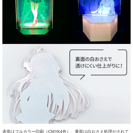
表面はフルカラー印刷（CMYK4色）、裏面は白おさえ処理がされて