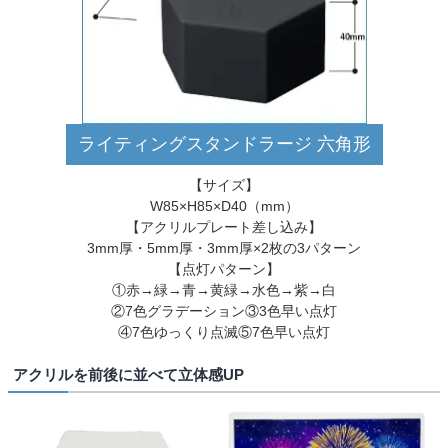
ライティングスタンドラージ 六角形
【サイズ】
W85×H85×D40（mm）
【アクリルプレート差し込み】
3mm厚・5mm厚・3mm厚×2枚の3パターン
【点灯パターン】
①赤→緑→青→黄緑→水色→紫→白
②7色グラデーション③3色早い点灯
④7色ゆっくり点滅⑤7色早い点灯
アクリルを前後に並べて立体感UP