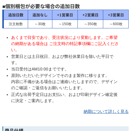
■個別梱包が必要な場合の追加日数
追加日数
追加なし
+1営業日
+2営業日
+3営業日
注文枚数
～30枚
～150枚
～350枚
～600枚
あくまで目安であり、受注状況により変動します。ご希望
の納期がある場合は ご注文時の特記事項欄にご記入くださ
い。
営業日とは土日祝日、および弊社休業日を除いた平日で
す。
当日受付はAM10:00までです。
原則いただいたデザインでそのまま製作に移ります。
内容に不備がある場合はご連絡いたしますので、デザイン
のご確認・ご返信をお願いいたします。
正式な出荷予定日はお支払い、および印刷デザイン確定後
に決定・ご案内します。
納期について詳しく見る
商品仕様