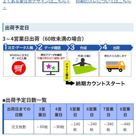
よくある要注意デザインはこちら＞
印刷のズレについてはこちら
＞
出荷予定日
3～4営業日出荷（60枚未満の場合）
■出荷予定日数一覧
出荷日までの
3営
4営
5営業
6営業
7営業
8営業
日数
業日
業日
日
日
日
日
～140
～240
～340
～440
注文枚数
～60枚
～90枚
枚
枚
枚
枚