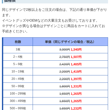
価格表
同じデザインで2枚以上をご注文の場合は、下記の通り単価が下がり
ます。
イベントグッズやOEMなどの大量注文もお受けしております。
※デザインが異なる場合はデザインごとに商品をカートに入れてお
手続きください。
枚数
単価（同じデザインの場合／税込）
1,540円
1枚
3,300円
1,507円
2～4枚
2,750円
1,485円
5～9枚
2,420円
1,419円
10～19枚
2,200円
1,397円
20～49枚
2,200円
1,331円
50～99枚
1,800円
1,265円
100～299枚
1,650円
1,265円
300～499枚
1,650円
1,232円
500～999枚
1,650円