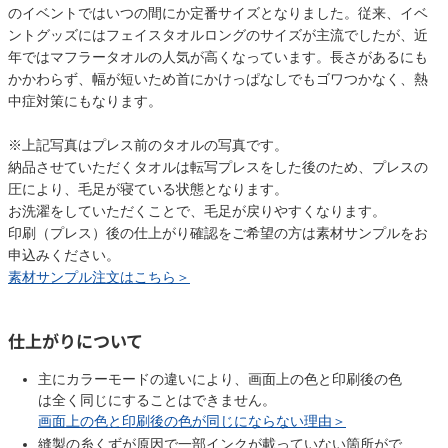
のイベントではいつの間にか定番サイズとなりました。従来、イベ
ントグッズにはフェイスタオルロングのサイズが主流でしたが、近
年ではマフラータオルの人気が高くなっています。長さがあるにも
かかわらず、幅が短いため首にかけっぱなしでもゴワつかなく、熱
中症対策にもなります。
※上記写真はプレス前のタオルの写真です。
納品させていただくタオルは転写プレスをした後のため、プレスの
圧により、毛足が寝ている状態となります。
お洗濯をしていただくことで、毛足が戻りやすくなります。
印刷（プレス）後の仕上がり確認をご希望の方は素材サンプルをお
申込みください。
素材サンプル注文はこちら＞
仕上がりについて
主にカラーモードの違いにより、画面上の色と印刷後の色
は全く同じにすることはできません。
画面上の色と印刷後の色が同じにならない理由＞
縫製の糸くずが原因で一部インクが載っていない箇所がで