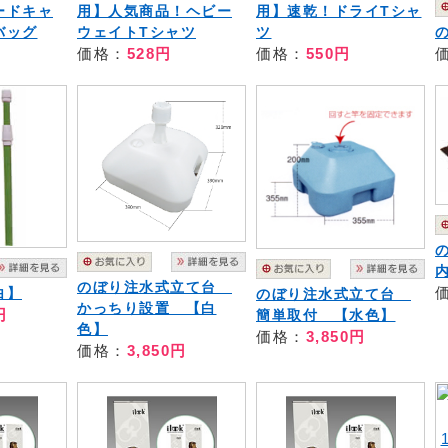
ードキャ
用】人気商品！ヘビー
用】速乾！ドライTシャ
バッグ
ウェイトTシャツ
ツ
価格：
528円
価格：
550円
のぼり注水式立て台
白】
のぼり注水式立て台
かっちり設置 【白
円
簡単取付 【水色】
色】
価格：
3,850円
価格：
3,850円