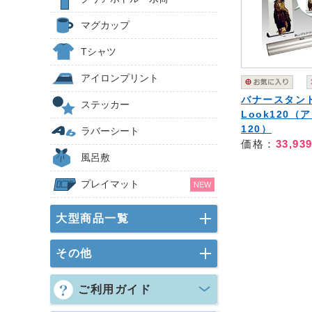
マグカップ
Tシャツ
アイロンプリント
バナースタンド
ステッカー
Look120（
120）
ラバーシート
価格：
33,93
風呂敷
プレイマット
NEW
大型商品一覧
その他
ご利用ガイド