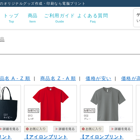
のオリジナルグッズ作成・印刷なら電脳プリント
トップ
商品
ご利用ガイド
よくある質問
Top
Item
Guide
Faq
品
品名 A - Z 順
|
商品名 Z - A 順
|
価格が安い
|
価格が
リント
【アイロンプリント
【アイロンプリント