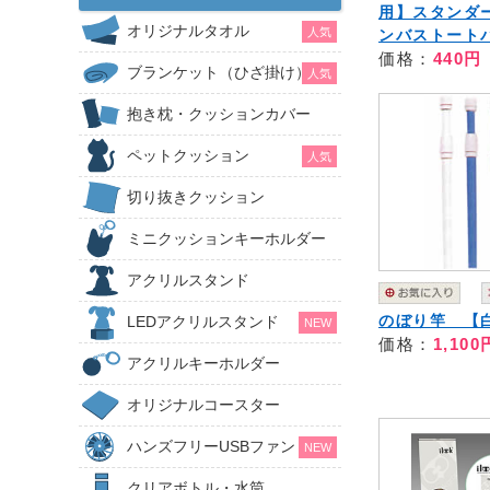
用】スタンダ
オリジナルタオル
人気
ンバストート
価格：
440円
ブランケット（ひざ掛け）
人気
抱き枕・クッションカバー
ペットクッション
人気
切り抜きクッション
ミニクッションキーホルダー
アクリルスタンド
のぼり竿 【
LEDアクリルスタンド
NEW
価格：
1,100
アクリルキーホルダー
オリジナルコースター
ハンズフリーUSBファン
NEW
クリアボトル・水筒