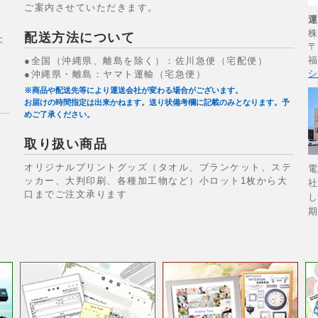
ご案内させていただきます。
配送方法について
よ
〒
福
●全国（沖縄県、離島を除く）：佐川急便（宅配便）
シ
●沖縄県・離島：ヤマト運輸（宅急便）
※商品や配送先等により運送会社が変わる場合がございます。
お届けの時間指定は出来かねます。送り状備考欄に記載のみとなります。予
めご了承ください。
場
取り扱い商品
オリジナルプリントグッズ（タオル、ブランケット、ステ
電
ッカー、大判印刷、各種加工物など）小ロット1枚から大
社
口までご注文承ります
し
期