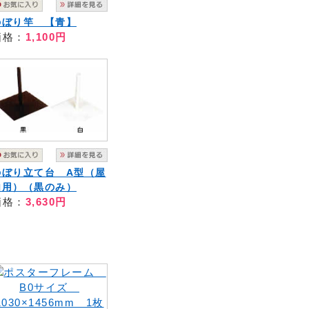
のぼり竿 【青】
価格：
1,100円
のぼり立て台 A型（屋
内用）（黒のみ）
価格：
3,630円