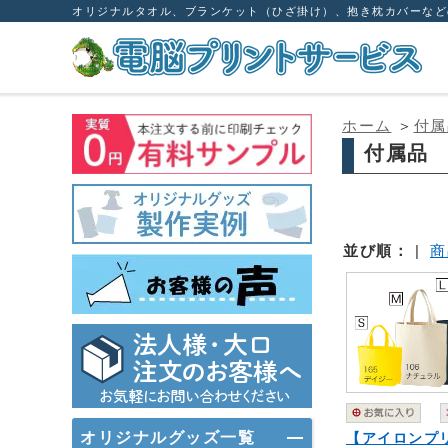
オリジナルタオル、ブランケット（ひざ掛け）、抱き枕カバーなど
ホーム
＞
付属
付属品
並び順：
|
商
オリジナルグッズ一覧
【アイロンプ