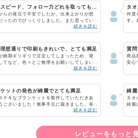
対応、スピード、フォロー力どれを取っても満点
からの発注で不安でしたが、出来上がりが想
何度
だったのでびっくりしました。また思ってい
す。
続きを読む
も画質・発色がよく、人物写真でも十分なク
品さ
ィが出せそうだなと感じました。メール対応
おり
さ、スピード、フォロー力どれを取っても満
物を
。安心してお願いできるので、機会があれば
依頼
も理想通りで印刷もきれいで、とても満足
質問
利用させていただきたいと思います。
るタ
が納期ギリギリで注文してしまったため、発
商品
す。
してなど、色々とご無理をお願いしてしまい
安心
て、
続きを読む
ありませんでした。丁寧にご対応いただきあ
て感
おり
うございました。大変助かりました。商品も
た！
取り
りで印刷もきれいで、とても満足できるもの
晴ら
。ブランケットはイベントでプレゼント品に
ンケットの発色が綺麗でとても満足
綺麗
たら
いただきました。受け取った方も満足してい
ステキなブランケットを製作していただきあ
タオ
上、
たようで、電脳プリントさんへお願いしてよ
うございました！無事手元に届きました。発
綺麗
と思いました。また機会がありましたら是非
続きを読む
麗で、仕上がりにとても満足です…！またブ
すぎ
くお願いいたします。 ありがとうございまし
ットを作成する時があったら、ぜひまた注文
入り
下さい。 この度は本当にありがとうございま
会が
レビューをもっと