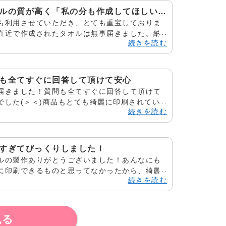
タオルの質が高く「私の分も作成してほしい」と依頼
も利用させていただき、とても重宝しておりま
直近で作成されたタオルは無事届きました。納
続きを読む
れたタオルも質が高く、好評の声をいただいて
、今回注文したタオルは以前作っていただいた
見た友人から、「私の分も作成してほしい」と
があり、注文いたしました。作成いただいてい
も全てすぐに回答して頂けて安心
オルはライブ等で利用させていただいておりま
届きました！質問も全てすぐに回答して頂けて
 今度、屋外でのライブや冬場のライブに備え
でした(＞＜)商品もとても綺麗に印刷されてい
フード付き厚手のタオルを作成しようと考えて
続きを読む
動しました！この度はありがとうございまし
ます。 電脳プリント様は幅広い商品を1点から
また機会があればぜひお願いしたいです！
扱っていただける個人でも利用しやすいのが素
しく。 より多くの商品を作れるようになりまし
すぎてびっくりしました！
、こちらとしてもとてもうれしく思います。以
ルの製作ありがとうございました！あんなにも
今後とも、よろしくお願いいたします。
に印刷できるものと思ってなかったから、綺麗
続きを読む
てびっくりしました！とても可愛くて、お気に
です！本当にありがとうございました！また機
あればよろしくお願いします
見る