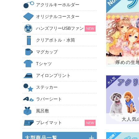
アクリルキーホルダー
オリジナルコースター
ハンズフリーUSBファン
NEW
クリアボトル・水筒
マグカップ
厚めの生
Tシャツ
アイロンプリント
ステッカー
ラバーシート
風呂敷
大人気
プレイマット
NEW
大型商品一覧