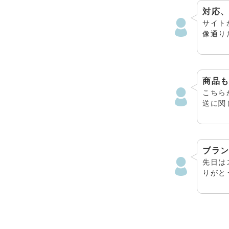
サイト
像通り
たより
オリテ
も丁寧
点です
商品
今後も
こちら
送に関
申し訳
りがと
理想通
でした
ブラ
させて
先日は
ただけ
りがと
かった
色が綺
よろし
ランケ
た。
させて
した。