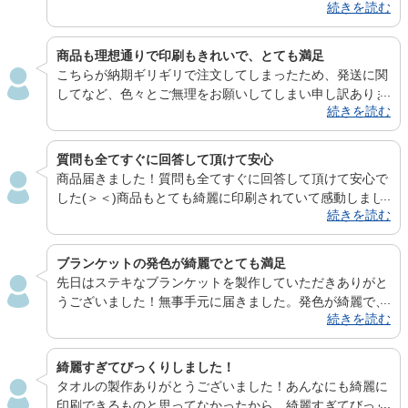
続きを読む
ルも質が高く、好評の声をいただいており、今回注文した
タオルは以前作っていただいた物を見た友人から、「私の
分も作成してほしい」と依頼があり、注文いたしました。
商品も理想通りで印刷もきれいで、とても満足
作成いただいているタオルはライブ等で利用させていただ
こちらが納期ギリギリで注文してしまったため、発送に関
いております。 今度、屋外でのライブや冬場のライブに
してなど、色々とご無理をお願いしてしまい申し訳ありま
備えて、フード付き厚手のタオルを作成しようと考えてお
続きを読む
せんでした。丁寧にご対応いただきありがとうございまし
ります。 電脳プリント様は幅広い商品を1点から取り扱っ
た。大変助かりました。商品も理想通りで印刷もきれい
ていただける個人でも利用しやすいのが素晴らしく。 よ
で、とても満足できるものでした。ブランケットはイベン
質問も全てすぐに回答して頂けて安心
り多くの商品を作れるようになりましたら、こちらとして
トでプレゼント品にさせていただきました。受け取った方
商品届きました！質問も全てすぐに回答して頂けて安心で
もとてもうれしく思います。以上、今後とも、よろしくお
も満足していただけたようで、電脳プリントさんへお願い
した(＞＜)商品もとても綺麗に印刷されていて感動しまし
願いいたします。
してよかったと思いました。また機会がありましたら是非
続きを読む
た！この度はありがとうございました！また機会があれば
よろしくお願いいたします。 ありがとうございました。
ぜひお願いしたいです！
ブランケットの発色が綺麗でとても満足
先日はステキなブランケットを製作していただきありがと
うございました！無事手元に届きました。発色が綺麗で、
続きを読む
仕上がりにとても満足です…！またブランケットを作成す
る時があったら、ぜひまた注文させて下さい。 この度は
本当にありがとうございました。
綺麗すぎてびっくりしました！
タオルの製作ありがとうございました！あんなにも綺麗に
印刷できるものと思ってなかったから、綺麗すぎてびっく