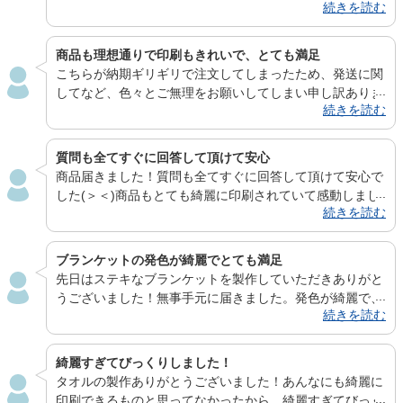
続きを読む
ルも質が高く、好評の声をいただいており、今回注文した
タオルは以前作っていただいた物を見た友人から、「私の
分も作成してほしい」と依頼があり、注文いたしました。
商品も理想通りで印刷もきれいで、とても満足
作成いただいているタオルはライブ等で利用させていただ
こちらが納期ギリギリで注文してしまったため、発送に関
いております。 今度、屋外でのライブや冬場のライブに
してなど、色々とご無理をお願いしてしまい申し訳ありま
備えて、フード付き厚手のタオルを作成しようと考えてお
続きを読む
せんでした。丁寧にご対応いただきありがとうございまし
ります。 電脳プリント様は幅広い商品を1点から取り扱っ
た。大変助かりました。商品も理想通りで印刷もきれい
ていただける個人でも利用しやすいのが素晴らしく。 よ
で、とても満足できるものでした。ブランケットはイベン
質問も全てすぐに回答して頂けて安心
り多くの商品を作れるようになりましたら、こちらとして
トでプレゼント品にさせていただきました。受け取った方
商品届きました！質問も全てすぐに回答して頂けて安心で
もとてもうれしく思います。以上、今後とも、よろしくお
も満足していただけたようで、電脳プリントさんへお願い
した(＞＜)商品もとても綺麗に印刷されていて感動しまし
願いいたします。
してよかったと思いました。また機会がありましたら是非
続きを読む
た！この度はありがとうございました！また機会があれば
よろしくお願いいたします。 ありがとうございました。
ぜひお願いしたいです！
ブランケットの発色が綺麗でとても満足
先日はステキなブランケットを製作していただきありがと
うございました！無事手元に届きました。発色が綺麗で、
続きを読む
仕上がりにとても満足です…！またブランケットを作成す
る時があったら、ぜひまた注文させて下さい。 この度は
本当にありがとうございました。
綺麗すぎてびっくりしました！
タオルの製作ありがとうございました！あんなにも綺麗に
印刷できるものと思ってなかったから、綺麗すぎてびっく