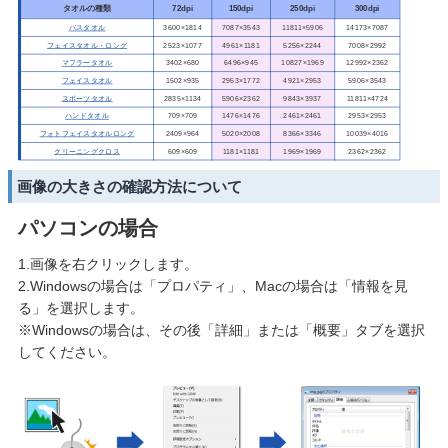
タオルの種類
72dpi
150dpi
250dpi
300dpi
バスタオル
3600×1814
7087×3543
11811×5906
14173×7087
フェイスタオル・ロング
2523×1077
4961×1181
5256×2244
7008×2992
マフラータオル
3402×680
6496×945
10827×1969
12992×2362
フェイスタオル
1502×935
2953×1772
4921×2953
5906×3543
スポーツタオル
2835×1134
5906×2362
9843×3937
11811×4724
ハンドタオル
709×709
1476×1476
2461×2461
2953×2953
フォトフェイスタオルロング
2409×964
5020×2008
8366×3346
10039×4016
クリーニングクロス
609×609
1181×1181
1969×1969
2362×2362
画像の大きさの確認方法について
パソコンの場合
1.画像を右クリックします。
2.Windowsの場合は「プロパティ」、Macの場合は「情報を見
る」を選択します。
※Windowsの場合は、その後「詳細」または「概要」タブを選択
してください。