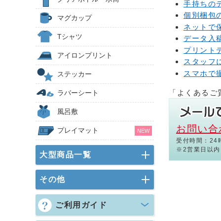
手持ちの
個別梱包
マグカップ
ネットで
Tシャツ
データ入
プリント
アイロンプリント
スタッフ
スマホで
ステッカー
「よくあるご
ラバーシート
風呂敷
お問い合
プレイマット
NEW
受付時間：24
※2営業日以
大型商品一覧
その他
ご利用ガイド