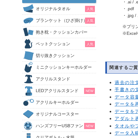
・.ai / .
オリジナルタオル
・.pdf
人気
・.jpg / .
ブランケット（ひざ掛け）
人気
※プリ
抱き枕・クッションカバー
※Exce
ペットクッション
人気
切り抜きクッション
ミニクッションキーホルダー
関連するご質
アクリルスタンド
過去の注
手書きの
LEDアクリルスタンド
NEW
データ容
アクリルキーホルダー
データを
データを
オリジナルコースター
アダルト
タオルや
ハンズフリーUSBファン
NEW
データ入
クリアボトル・水筒