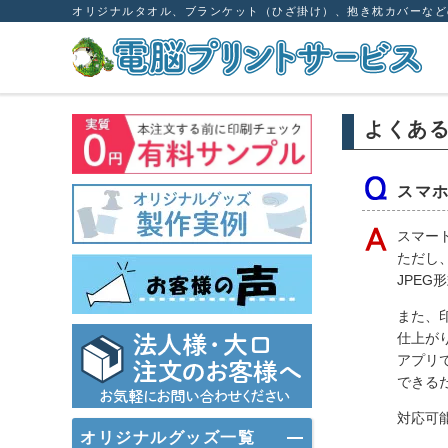
オリジナルタオル、ブランケット（ひざ掛け）、抱き枕カバーなど
よくあ
スマ
スマー
ただし、
JPE
また、
仕上が
アプリ
できる
対応可
オリジナルグッズ一覧