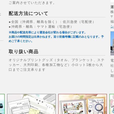
ご案内させていただきます。
配送方法について
よ
〒
福
●全国（沖縄県、離島を除く）：佐川急便（宅配便）
シ
●沖縄県・離島：ヤマト運輸（宅急便）
※商品や配送先等により運送会社が変わる場合がございます。
お届けの時間指定は出来かねます。送り状備考欄に記載のみとなります。予
めご了承ください。
場
取り扱い商品
オリジナルプリントグッズ（タオル、ブランケット、ステ
電
ッカー、大判印刷、各種加工物など）小ロット1枚から大
社
口までご注文承ります
し
期