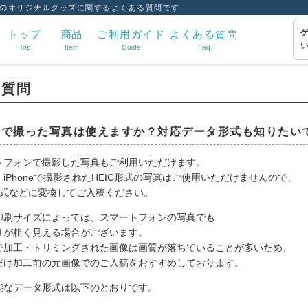
のオリジナルグッズに関するよくある質問です
トップ
商品
ご利用ガイド
よくある質問
Top
Item
Guide
Faq
る質問
ホで撮った写真は使えますか？対応データ形式も知りたい
トフォンで撮影した写真もご利用いただけます。
iPhoneで撮影されたHEIC形式の写真はご使用いただけませんので、
G形式などに変換してご入稿ください。
印刷サイズによっては、スマートフォンの写真でも
りが粗く見える場合がございます。
で加工・トリミングされた画像は画質が落ちていることが多いため、
だけ加工前の元画像でのご入稿をおすすめしております。
能なデータ形式は以下のとおりです。