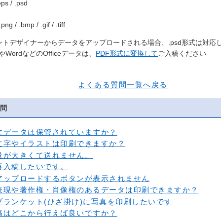
eps / .psd
png / .bmp / .gif / .tiff
ントデザイナーからデータをアップロードされる場合、.psd形式は対応
lやWordなどのOfficeデータは、
PDF形式に変換して
ご入稿ください
よくある質問一覧へ戻る
問
文データは保管されていますか？
文字やイラストは印刷できますか？
量が大きくて送れません。
再入稿したいです。
アップロードするボタンが表示されません
表現や著作権・肖像権のあるデータは印刷できますか？
ブランケット(ひざ掛け)に写真を印刷したいです
稿はどこから行えば良いですか？