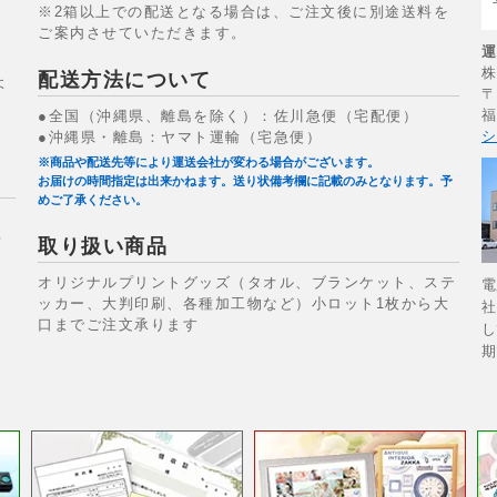
※2箱以上での配送となる場合は、ご注文後に別途送料を
ご案内させていただきます。
配送方法について
よ
〒
福
●全国（沖縄県、離島を除く）：佐川急便（宅配便）
シ
●沖縄県・離島：ヤマト運輸（宅急便）
※商品や配送先等により運送会社が変わる場合がございます。
お届けの時間指定は出来かねます。送り状備考欄に記載のみとなります。予
めご了承ください。
場
取り扱い商品
オリジナルプリントグッズ（タオル、ブランケット、ステ
電
ッカー、大判印刷、各種加工物など）小ロット1枚から大
社
口までご注文承ります
し
期