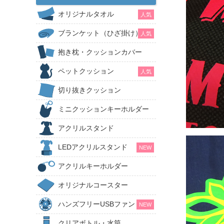
オリジナルタオル
人気
ブランケット（ひざ掛け）
人気
抱き枕・クッションカバー
ペットクッション
人気
切り抜きクッション
ミニクッションキーホルダー
アクリルスタンド
LEDアクリルスタンド
NEW
アクリルキーホルダー
オリジナルコースター
ハンズフリーUSBファン
NEW
クリアボトル・水筒