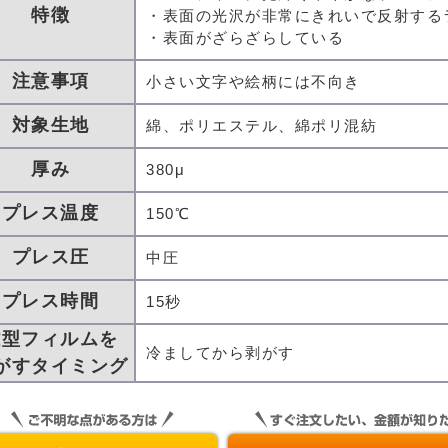
特徴
・表面の光沢が非常にきれいで反射する
・表面がざらざらしている
注意事項
小さい文字や絵柄には不向き
対象生地
綿、ポリエステル、綿ポリ混紡
厚み
380μ
プレス温度
150℃
プレス圧
中圧
プレス時間
15秒
離型フィルムを
冷ましてから剥がす
がすタイミング