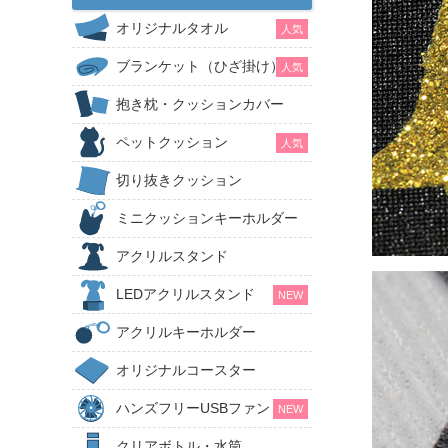
オリジナルタオル
人気
ブランケット（ひざ掛け）
人気
抱き枕・クッションカバー
ペットクッション
人気
切り抜きクッション
ミニクッションキーホルダー
アクリルスタンド
LEDアクリルスタンド
NEW
アクリルキーホルダー
オリジナルコースター
ハンズフリーUSBファン
NEW
クリアボトル・水筒