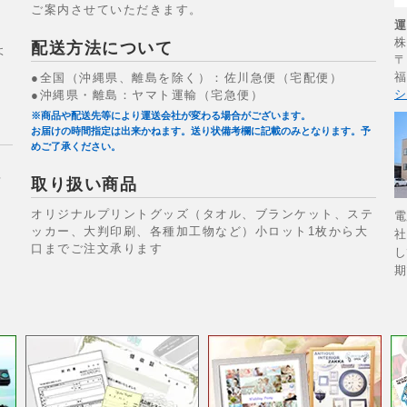
ご案内させていただきます。
配送方法について
よ
〒
福
●全国（沖縄県、離島を除く）：佐川急便（宅配便）
シ
●沖縄県・離島：ヤマト運輸（宅急便）
※商品や配送先等により運送会社が変わる場合がございます。
お届けの時間指定は出来かねます。送り状備考欄に記載のみとなります。予
めご了承ください。
場
取り扱い商品
オリジナルプリントグッズ（タオル、ブランケット、ステ
電
ッカー、大判印刷、各種加工物など）小ロット1枚から大
社
口までご注文承ります
し
期