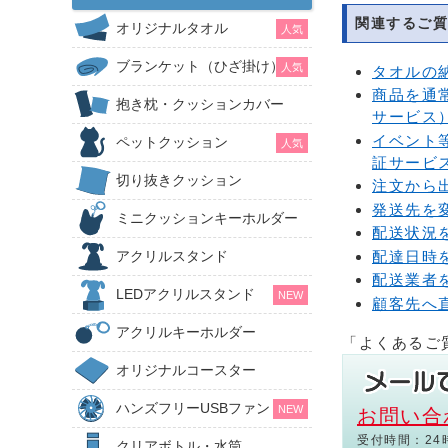
関連するご質
オリジナルタオル
人気
ブランケット（ひざ掛け）
人気
タオルの
商品を通
抱き枕・クッションカバー
サービス
イベント
ペットクッション
人気
証サービ
切り抜きクッション
注文から
発送先を
ミニクッションキーホルダー
配送状況
配達日時
アクリルスタンド
配送業者
LEDアクリルスタンド
NEW
顧客先へ
アクリルキーホルダー
「よくあるご
オリジナルコースター
ハンズフリーUSBファン
NEW
お問い合
受付時間：24
クリアボトル・水筒