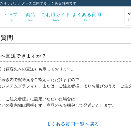
のオリジナルグッズに関するよくある質問です
トップ
商品
ご利用ガイド
よくある質問
Top
Item
Guide
Faq
る質問
先へ直送できますか？
送（顧客先への直送）も承っております。
手続き内で配送元をご指定いただけますので、
（システムグラフィ）」または「ご注文者様」よりお選びのうえ、ご注
を「ご注文者様」に設定いただいた場合は、
などの案内物は同梱せず、商品のみを梱包して発送いたします。
よくある質問一覧へ戻る