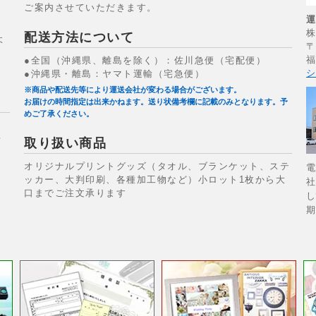
ご案内させていただきます。
配送方法について
よ
〒
福
●全国（沖縄県、離島を除く）：佐川急便（宅配便）
シ
●沖縄県・離島：ヤマト運輸（宅急便）
※商品や配送先等により運送会社が変わる場合がございます。
お届けの時間指定は出来かねます。送り状備考欄に記載のみとなります。予
めご了承ください。
場
取り扱い商品
オリジナルプリントグッズ（タオル、ブランケット、ステ
電
ッカー、大判印刷、各種加工物など）小ロット1枚から大
社
口までご注文承ります
し
期