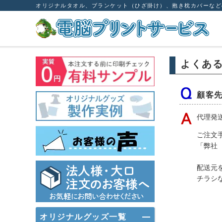
オリジナルタオル、ブランケット（ひざ掛け）、抱き枕カバーなど
よくあ
顧客
代理発
ご注文
「弊社
配送元
チラシ
オリジナルグッズ一覧