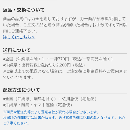
できない方法による個人情報の取得は行っておりません。
返品・交換について
（９）個人情報の安全管理措置について
取得した個人情報については、漏洩、減失またはき損の防止と是
商品の品質には万全を期しておりますが、万一商品が破損/汚損して
正、その他個人情報の安全管理のために必要かつ適切な措置を講じ
いた場合、ご注文の品と違う商品が届いた場合はお手数ですが7日以
ます。
内にご連絡下さい。
お問合せへの回答後、取得した個人情報は当社において削除致しま
詳しくはこちら＞
す。
このサイトは、SSL（Secure Socket Layer）による暗号化措置を講
送料について
じています。
●全国（沖縄県を除く）：一律770円（税込/一部商品を除く）
（１０）個人情報の任意性について
●沖縄県：出荷箱数1箱あたり2,200円（税込）
皆様方が弊社に提供する個人情報は、基本的に任意の提供と致しま
※2箱以上での配送となる場合は、ご注文後に別途送料をご案内させ
すが、お願いした個人情報を提供して頂けない場合、本来の適正な
ていただきます。
手続き等の処理又は迅速な連絡等の対応が出来ず、皆様方に不利益
を生じる場合があります。
配送方法について
（１１）個人情報保護方針
●全国（沖縄県、離島を除く）：佐川急便（宅配便）
当社ホームページの
個人情報保護方針
を ご覧下さい。
●沖縄県・離島：ヤマト運輸（宅急便）
2009年9月1日制定
※商品や配送先等により運送会社が変わる場合がございます。
2020年11月1日改定
お届けの時間指定は出来かねます。送り状備考欄に記載のみとなります。予め
ご了承ください。
株式会社 システムグラフィ 代表取締役 児玉修一