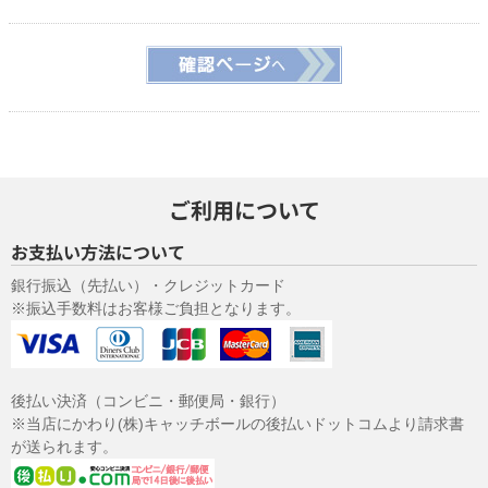
取得した個人情報を第三者に提供することはありません。
（５）個人情報の取扱いの委託について
取得した個人情報の取扱いの全部又は、一部を委託することはあり
ません。
（６）開示対象個人情報の開示等および問い合わせ窓口につい
て
ご本人からの求めにより、当社が保有する開示対象個人情報の利用
目的の通知・開示・内容の訂正・追加または削除・利用の停止・消
ご利用について
去および第三者への提供の 停止（「開示等」といいます。）に応じ
ます。
お支払い方法について
開示等に応ずる窓口は、「
開示の手続き
」をご覧下さい。
（７）個人情報を入力するにあたっての注意事項
銀行振込（先払い）・クレジットカード
※振込手数料はお客様ご負担となります。
サンプル配送やその後のご連絡に必要な情報を入力していただきま
す。必ず全ての項目を正しく入力してください。不備があった場
合、配送やその他の連絡がうまくできない場合があります。 なお入
力していただきました電子メールアドレスや電話番号に問い合わせ
いただきました商品、または弊社サービスのご案内をさせていただ
後払い決済（コンビニ・郵便局・銀行）
くことがあります。
※当店にかわり(株)キャッチボールの後払いドットコムより請求書
（８）本人が容易に認識できない方法による個人情報の取得
が送られます。
クッキーやウェブビーコン等を用いるなどして、本人が容易に認識