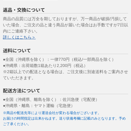
できない方法による個人情報の取得は行っておりません。
返品・交換について
（９）個人情報の安全管理措置について
取得した個人情報については、漏洩、減失またはき損の防止と是
商品の品質には万全を期しておりますが、万一商品が破損/汚損して
正、その他個人情報の安全管理のために必要かつ適切な措置を講じ
いた場合、ご注文の品と違う商品が届いた場合はお手数ですが7日以
ます。
内にご連絡下さい。
お問合せへの回答後、取得した個人情報は当社において削除致しま
詳しくはこちら＞
す。
このサイトは、SSL（Secure Socket Layer）による暗号化措置を講
送料について
じています。
●全国（沖縄県を除く）：一律770円（税込/一部商品を除く）
（１０）個人情報の任意性について
●沖縄県：出荷箱数1箱あたり2,200円（税込）
皆様方が弊社に提供する個人情報は、基本的に任意の提供と致しま
※2箱以上での配送となる場合は、ご注文後に別途送料をご案内させ
すが、お願いした個人情報を提供して頂けない場合、本来の適正な
ていただきます。
手続き等の処理又は迅速な連絡等の対応が出来ず、皆様方に不利益
を生じる場合があります。
配送方法について
（１１）個人情報保護方針
●全国（沖縄県、離島を除く）：佐川急便（宅配便）
当社ホームページの
個人情報保護方針
を ご覧下さい。
●沖縄県・離島：ヤマト運輸（宅急便）
2009年9月1日制定
※商品や配送先等により運送会社が変わる場合がございます。
2020年11月1日改定
お届けの時間指定は出来かねます。送り状備考欄に記載のみとなります。予め
ご了承ください。
株式会社 システムグラフィ 代表取締役 児玉修一