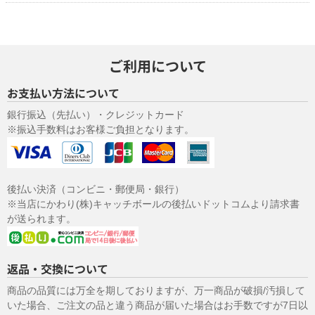
（６）開示対象個人情報の開示等および問い合わせ窓口につい
て
ご本人からの求めにより、当社が保有する開示対象個人情報の利用
目的の通知・開示・内容の訂正・追加または削除・利用の停止・消
ご利用について
去および第三者への提供の 停止（「開示等」といいます。）に応じ
ます。
お支払い方法について
開示等に応ずる窓口は、「
開示の手続き
」をご覧下さい。
（７）個人情報を入力するにあたっての注意事項
銀行振込（先払い）・クレジットカード
※振込手数料はお客様ご負担となります。
サンプル配送やその後のご連絡に必要な情報を入力していただきま
す。必ず全ての項目を正しく入力してください。不備があった場
合、配送やその他の連絡がうまくできない場合があります。 なお入
力していただきました電子メールアドレスや電話番号に問い合わせ
いただきました商品、または弊社サービスのご案内をさせていただ
後払い決済（コンビニ・郵便局・銀行）
くことがあります。
※当店にかわり(株)キャッチボールの後払いドットコムより請求書
（８）本人が容易に認識できない方法による個人情報の取得
が送られます。
クッキーやウェブビーコン等を用いるなどして、本人が容易に認識
できない方法による個人情報の取得は行っておりません。
返品・交換について
（９）個人情報の安全管理措置について
取得した個人情報については、漏洩、減失またはき損の防止と是
商品の品質には万全を期しておりますが、万一商品が破損/汚損して
正、その他個人情報の安全管理のために必要かつ適切な措置を講じ
いた場合、ご注文の品と違う商品が届いた場合はお手数ですが7日以