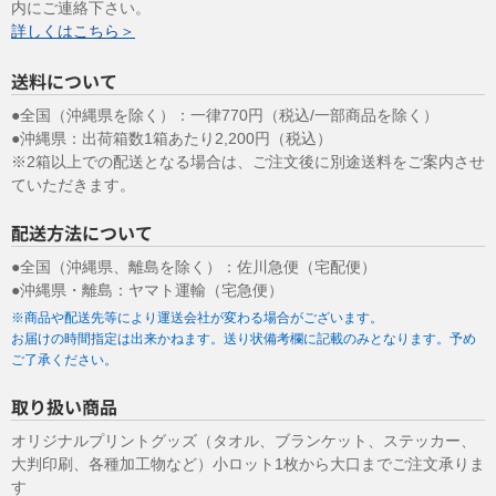
ます。
内にご連絡下さい。
お問合せへの回答後、取得した個人情報は当社において削除致しま
詳しくはこちら＞
す。
このサイトは、SSL（Secure Socket Layer）による暗号化措置を講
送料について
じています。
●全国（沖縄県を除く）：一律770円（税込/一部商品を除く）
（１０）個人情報の任意性について
●沖縄県：出荷箱数1箱あたり2,200円（税込）
皆様方が弊社に提供する個人情報は、基本的に任意の提供と致しま
※2箱以上での配送となる場合は、ご注文後に別途送料をご案内させ
すが、お願いした個人情報を提供して頂けない場合、本来の適正な
ていただきます。
手続き等の処理又は迅速な連絡等の対応が出来ず、皆様方に不利益
を生じる場合があります。
配送方法について
（１１）個人情報保護方針
●全国（沖縄県、離島を除く）：佐川急便（宅配便）
当社ホームページの
個人情報保護方針
を ご覧下さい。
●沖縄県・離島：ヤマト運輸（宅急便）
2009年9月1日制定
※商品や配送先等により運送会社が変わる場合がございます。
2020年11月1日改定
お届けの時間指定は出来かねます。送り状備考欄に記載のみとなります。予め
ご了承ください。
株式会社 システムグラフィ 代表取締役 児玉修一
取り扱い商品
オリジナルプリントグッズ（タオル、ブランケット、ステッカー、
大判印刷、各種加工物など）小ロット1枚から大口までご注文承りま
す