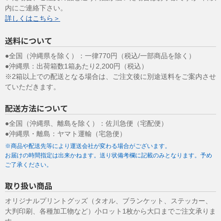
ます。
内にご連絡下さい。
お問合せへの回答後、取得した個人情報は当社において削除致しま
詳しくはこちら＞
す。
このサイトは、SSL（Secure Socket Layer）による暗号化措置を講
送料について
じています。
●全国（沖縄県を除く）：一律770円（税込/一部商品を除く）
（１０）個人情報の任意性について
●沖縄県：出荷箱数1箱あたり2,200円（税込）
皆様方が弊社に提供する個人情報は、基本的に任意の提供と致しま
※2箱以上での配送となる場合は、ご注文後に別途送料をご案内させ
すが、お願いした個人情報を提供して頂けない場合、本来の適正な
ていただきます。
手続き等の処理又は迅速な連絡等の対応が出来ず、皆様方に不利益
を生じる場合があります。
配送方法について
（１１）個人情報保護方針
●全国（沖縄県、離島を除く）：佐川急便（宅配便）
当社ホームページの
個人情報保護方針
を ご覧下さい。
●沖縄県・離島：ヤマト運輸（宅急便）
2009年9月1日制定
※商品や配送先等により運送会社が変わる場合がございます。
2020年11月1日改定
お届けの時間指定は出来かねます。送り状備考欄に記載のみとなります。予め
ご了承ください。
株式会社 システムグラフィ 代表取締役 児玉修一
取り扱い商品
オリジナルプリントグッズ（タオル、ブランケット、ステッカー、
大判印刷、各種加工物など）小ロット1枚から大口までご注文承りま