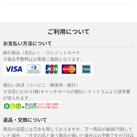
（６）開示対象個人情報の開示等および問い合わせ窓口につい
て
ご本人からの求めにより、当社が保有する開示対象個人情報の利用
目的の通知・開示・内容の訂正・追加または削除・利用の停止・消
ご利用について
去および第三者への提供の 停止（「開示等」といいます。）に応じ
ます。
お支払い方法について
開示等に応ずる窓口は、「
開示の手続き
」をご覧下さい。
（７）個人情報を入力するにあたっての注意事項
銀行振込（先払い）・クレジットカード
※振込手数料はお客様ご負担となります。
サンプル配送やその後のご連絡に必要な情報を入力していただきま
す。必ず全ての項目を正しく入力してください。不備があった場
合、配送やその他の連絡がうまくできない場合があります。 なお入
力していただきました電子メールアドレスや電話番号に問い合わせ
いただきました商品、または弊社サービスのご案内をさせていただ
後払い決済（コンビニ・郵便局・銀行）
くことがあります。
※当店にかわり(株)キャッチボールの後払いドットコムより請求書
（８）本人が容易に認識できない方法による個人情報の取得
が送られます。
クッキーやウェブビーコン等を用いるなどして、本人が容易に認識
できない方法による個人情報の取得は行っておりません。
返品・交換について
（９）個人情報の安全管理措置について
取得した個人情報については、漏洩、減失またはき損の防止と是
商品の品質には万全を期しておりますが、万一商品が破損/汚損して
正、その他個人情報の安全管理のために必要かつ適切な措置を講じ
いた場合、ご注文の品と違う商品が届いた場合はお手数ですが7日以