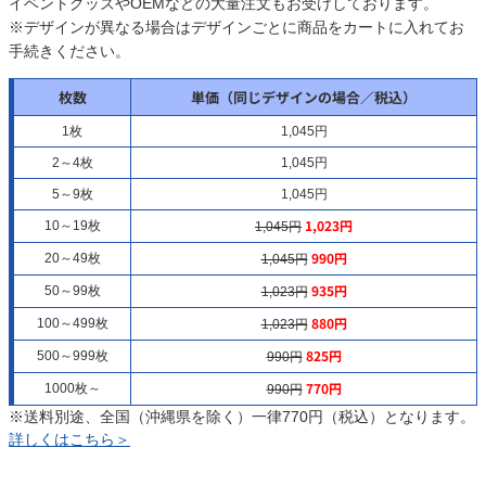
イベントグッズやOEMなどの大量注文もお受けしております。
※デザインが異なる場合はデザインごとに商品をカートに入れてお
手続きください。
枚数
単価（同じデザインの場合／税込）
1枚
1,045円
2～4枚
1,045円
5～9枚
1,045円
1,023円
10～19枚
1,045円
990円
20～49枚
1,045円
935円
50～99枚
1,023円
880円
100～499枚
1,023円
825円
500～999枚
990円
770
円
1000枚～
990円
※送料別途、全国（沖縄県を除く）一律770円（税込）となります。
詳しくはこちら＞