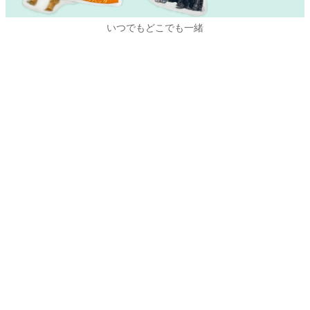
いつでもどこでも一緒
ご利用について
お支払い方法について
銀行振込（先払い）・クレジットカード
※振込手数料はお客様ご負担となります。
後払い決済（コンビニ・郵便局・銀行）
※当店にかわり(株)キャッチボールの後払いドットコムより請求書
が送られます。
返品・交換について