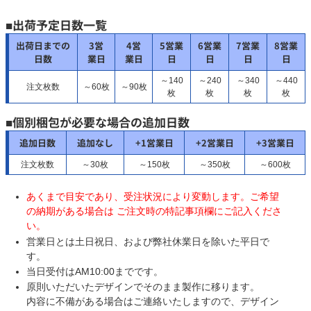
■出荷予定日数一覧
出荷日までの
3営
4営
5営業
6営業
7営業
8営業
日数
業日
業日
日
日
日
日
～140
～240
～340
～440
注文枚数
～60枚
～90枚
枚
枚
枚
枚
■個別梱包が必要な場合の追加日数
追加日数
追加なし
+1営業日
+2営業日
+3営業日
注文枚数
～30枚
～150枚
～350枚
～600枚
あくまで目安であり、受注状況により変動します。ご希望
の納期がある場合は ご注文時の特記事項欄にご記入くださ
い。
営業日とは土日祝日、および弊社休業日を除いた平日で
す。
当日受付はAM10:00までです。
原則いただいたデザインでそのまま製作に移ります。
内容に不備がある場合はご連絡いたしますので、デザイン