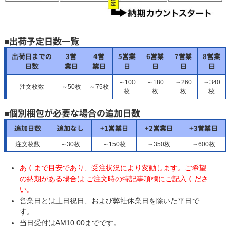
■出荷予定日数一覧
出荷日までの
3営
4営
5営業
6営業
7営業
8営業
日数
業日
業日
日
日
日
日
～100
～180
～260
～340
注文枚数
～50枚
～75枚
枚
枚
枚
枚
■個別梱包が必要な場合の追加日数
追加日数
追加なし
+1営業日
+2営業日
+3営業日
注文枚数
～30枚
～150枚
～350枚
～600枚
あくまで目安であり、受注状況により変動します。ご希望
の納期がある場合は ご注文時の特記事項欄にご記入くださ
い。
営業日とは土日祝日、および弊社休業日を除いた平日で
す。
当日受付はAM10:00までです。