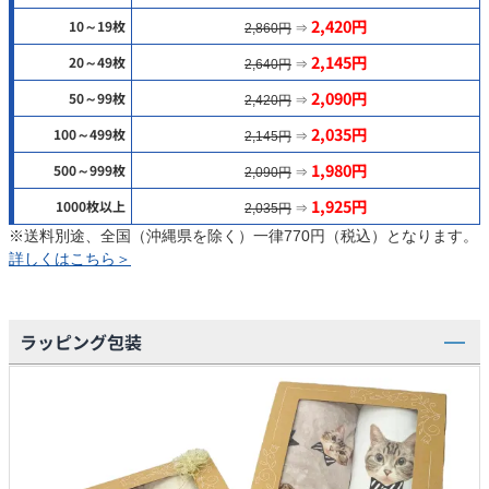
2,420円
10～19枚
2,860円
⇒
2,145円
20～49枚
2,640円
⇒
2,090円
50～99枚
2,420円
⇒
2,035円
100～499枚
2,145円
⇒
1,980円
500～999枚
2,090円
⇒
1,925円
1000枚以上
2,035円
⇒
※送料別途、全国（沖縄県を除く）一律770円（税込）となります。
詳しくはこちら＞
ラッピング包装