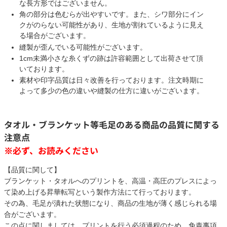
な長方形ではございません。
角の部分は色むらが出やすいです。また、シワ部分にイン
クがのらない可能性があり、生地が割れているように見え
る場合がございます。
縫製が歪んでいる可能性がございます。
1cm未満小さな糸くずの跡は許容範囲として出荷させて頂
いております。
素材や印字品質は日々改善を行っております。注文時期に
よって多少の色の違いや縫製の仕方に違いがございます。
タオル・ブランケット等毛足のある商品の品質に関する
注意点
※必ず、お読みください
【品質に関して】
ブランケット・タオルへのプリントを、高温・高圧のプレスによっ
て染め上げる昇華転写という製作方法にて行っております。
その為、毛足が潰れた状態になり、商品の生地が薄く感じられる場
合がございます。
この点に関しましては、プリントを行う必須過程のため、免責事項