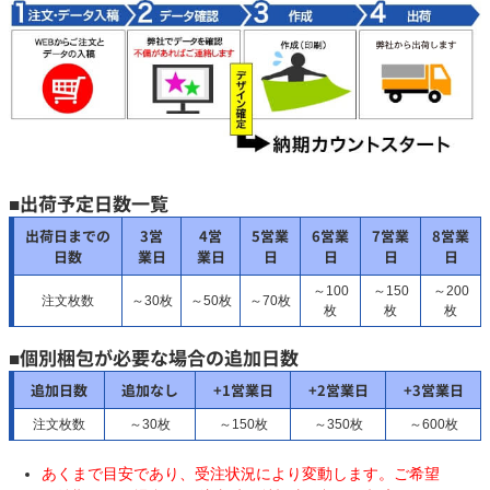
■出荷予定日数一覧
出荷日までの
3営
4営
5営業
6営業
7営業
8営業
日数
業日
業日
日
日
日
日
～100
～150
～200
注文枚数
～30枚
～50枚
～70枚
枚
枚
枚
■個別梱包が必要な場合の追加日数
追加日数
追加なし
+1営業日
+2営業日
+3営業日
注文枚数
～30枚
～150枚
～350枚
～600枚
あくまで目安であり、受注状況により変動します。ご希望