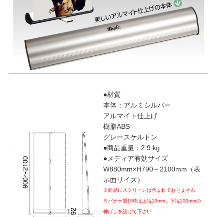
●材質
本体：アルミシルバー
アルマイト仕上げ
樹脂ABS
グレースケルトン
●商品重量：2.9 kg
●メディア有効サイズ
W880mm×H790～2100mm（表
示面サイズ）
※商品にスクリーンは含まれておりません
※
バナー製作時は上端10mm、下端100mmの
伸ばしを設けて下さい